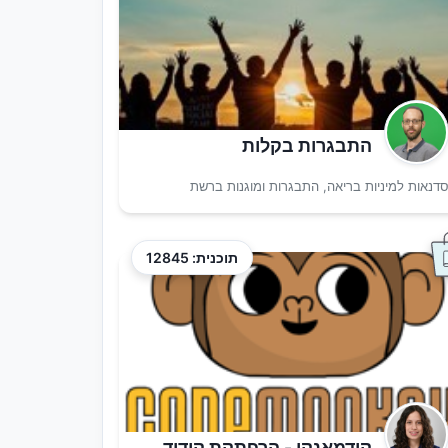
התבגרות בקלות
דנאות למיניות בריאה, התבגרות ומוגנות ברשת
תוכנית: 12845
קודמאנקי - הרפתקת קידוד