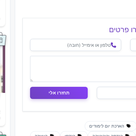
ת
ה
ו פרטים
א
ו
הארכת יום לימודים