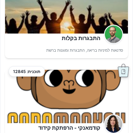
התבגרות בקלות
סדנאות למיניות בריאה, התבגרות ומוגנות ברשת
תוכנית: 12845
קודמאנקי - הרפתקת קידוד