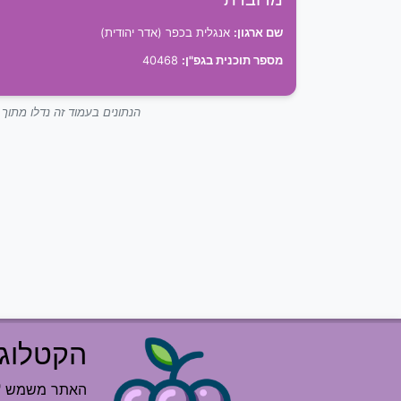
שם ארגון:
אנגלית בכפר (אדר יהודית)
מספר תוכנית בגפ"ן:
40468
הנתונים בעמוד זה נדלו מתו
הקטלוג 
האתר משמש "רש