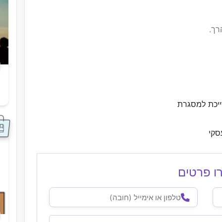
רך.
ס
ייכת למסגרת
סקי
ו פרטים