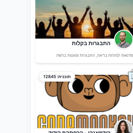
התבגרות בקלות
דנאות למיניות בריאה, התבגרות ומוגנות ברשת
תוכנית: 12845
קודמאנקי - הרפתקת קידוד