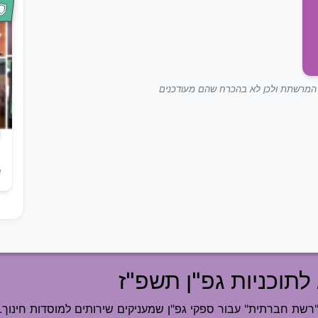
ך המרשתת ולכן לא בהכרח שהם מעודכנים
ש
לתוכניות גפ"ן תשפ"ז
ת חברתית" עבור ספקי גפ"ן שמעניקים שירותים למוסדות חינוך.