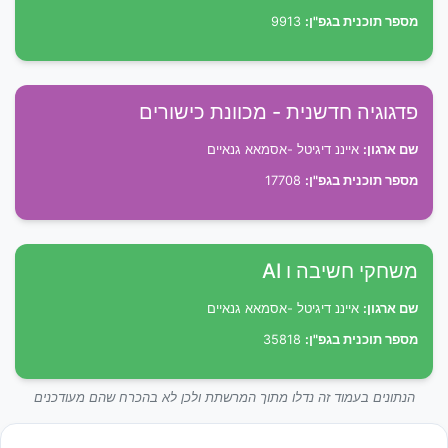
מספר תוכנית בגפ"ן:
9913
פדגוגיה חדשנית - מכוונת כישורים
שם ארגון:
אייננ דיגיטל -אסמאא גנאיים
מספר תוכנית בגפ"ן:
17708
משחקי חשיבה ו AI
שם ארגון:
אייננ דיגיטל -אסמאא גנאיים
מספר תוכנית בגפ"ן:
35818
הנתונים בעמוד זה נדלו מתוך המרשתת ולכן לא בהכרח שהם מעודכנים