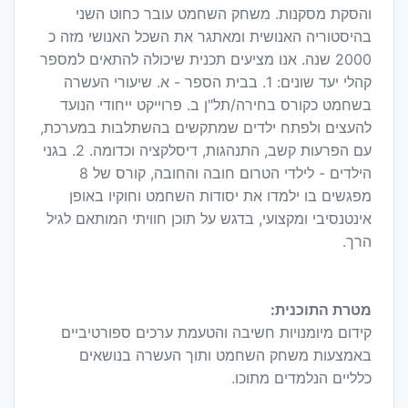
והסקת מסקנות. משחק השחמט עובר כחוט השני
בהיסטוריה האנושית ומאתגר את השכל האנושי מזה כ
2000 שנה. אנו מציעים תכנית שיכולה להתאים למספר
קהלי יעד שונים: 1. בבית הספר - א. שיעורי העשרה
בשחמט כקורס בחירה/תל"ן ב. פרוייקט ייחודי הנועד
להעצים ולפתח ילדים שמתקשים בהשתלבות במערכת,
עם הפרעות קשב, התנהגות, דיסלקציה וכדומה. 2. בגני
הילדים - לילדי הטרום חובה והחובה, קורס של 8
מפגשים בו ילמדו את יסודות השחמט וחוקיו באופן
אינטנסיבי ומקצועי, בדגש על תוכן חוויתי המותאם לגיל
הרך.
מטרת התוכנית:
קידום מיומנויות חשיבה והטעמת ערכים ספורטיביים
באמצעות משחק השחמט ותוך העשרה בנושאים
כלליים הנלמדים מתוכו.