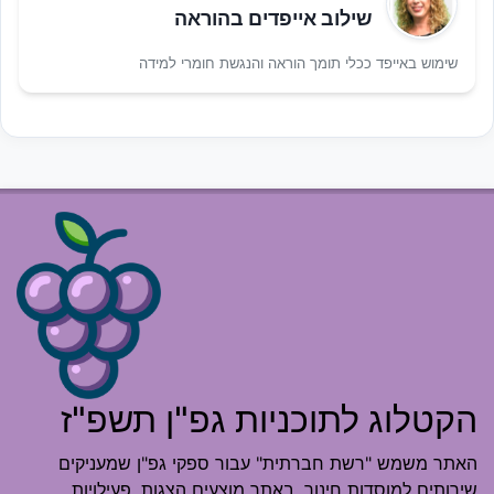
שילוב אייפדים בהוראה
שימוש באייפד ככלי תומך הוראה והנגשת חומרי למידה
הקטלוג לתוכניות גפ"ן תשפ"ז
האתר משמש "רשת חברתית" עבור ספקי גפ"ן שמעניקים
שירותים למוסדות חינוך. באתר מוצעים הצגות, פעילויות,