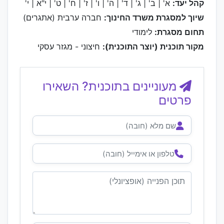
קהל יעד:
א' | ב' | ג' | ד' | ה' | ו' | ז' | ח' | ט' | י"א | י'
שיוך למסגרת משרד החינוך:
חברה ערבית (אתגרים)
תחום מסגרת:
לימודי
מקור תוכנית (יוצר התוכנית):
חיצוני - מגזר עסקי
מעוניינים בתוכנית? השאירו
פרטים