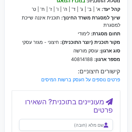
מסלול התוכנית:
במכרז המאגר
קהל יעד:
א' | ב' | ג' | ד' | ה' | ו' | ז' | ח' | ט'
שיוך למסגרת משרד החינוך:
תוכנית איננה שייכת
למסגרת
תחום מסגרת:
לימודי
מקור תוכנית (יוצר התוכנית):
חיצוני - מגזר עסקי
סוג ארגון:
עוסק מורשה
מספר ארגון:
40814188
קישורים חיצוניים:
פרטים נוספים על העסק ברשות המיסים
מעוניינים בתוכנית? השאירו
פרטים