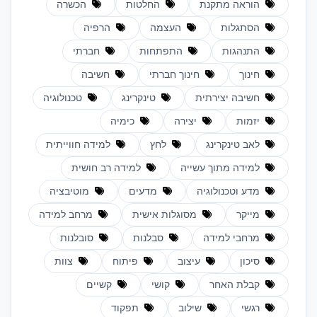
הוראה מתקנת
החלטות
הכשרה
הסתגלות
העצמה
הרפיה
התנהגות
התפתחות
חברתי
חינוך
חינוך חברתי
חשיבה
חשיבה יצירתית
טינקרינג
טכנולוגיה
יזמות
יצירה
כימיה
לאב טינקרינג
לחץ
למידה חווייתית
למידה מתוך עשייה
למידה רב חושית
מדע וטכנולוגיה
מדעים
מוטיבציה
מייקר
מסוגלות אישית
מרחב למידה
מרחבי למידה
סבלנות
סובלנות
סיכון
עיצוב
פיתוח
צוות
קבלת האחר
קושי
קשיים
רגשי
שילוב
תפקוד