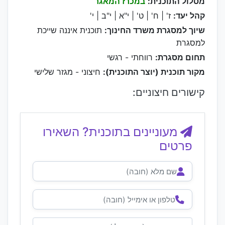
מסלול התוכנית:
במכרז המאגר
קהל יעד:
ז' | ח' | ט' | י"א | י"ב | י'
שיוך למסגרת משרד החינוך:
תוכנית איננה שייכת
למסגרת
תחום מסגרת:
רווחתי - רגשי
מקור תוכנית (יוצר התוכנית):
חיצוני - מגזר שלישי
קישורים חיצוניים:
מעוניינים בתוכנית? השאירו
פרטים