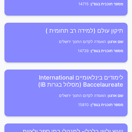
מספר תוכנית בגפ"ן:
14715
תיקון עולם (למידה רב תחומית )
שם ארגון:
האגודה לקדום החנוך ירושלים
מספר תוכנית בגפ"ן:
14739
לימודים בינלאומיים International
Baccelaureate (מסלול בגרות IB)
שם ארגון:
האגודה לקדום החנוך ירושלים
מספר תוכנית בגפ"ן:
15810
ייעוץ וליווי כלכלי- למנהלי בתי ספר ולצוות