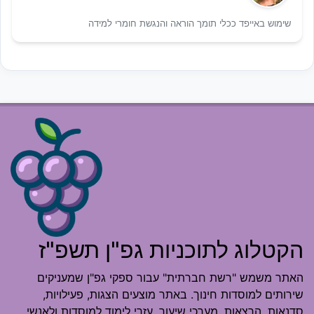
שימוש באייפד ככלי תומך הוראה והנגשת חומרי למידה
הקטלוג לתוכניות גפ"ן תשפ"ז
האתר משמש "רשת חברתית" עבור ספקי גפ"ן שמעניקים
שירותים למוסדות חינוך. באתר מוצעים הצגות, פעילויות,
סדנאות, הרצאות, מערכי שיעור, עזרי לימוד למוסדות ולאנשי