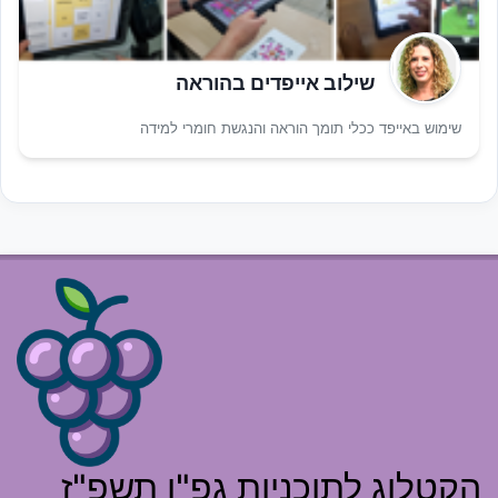
שילוב אייפדים בהוראה
שימוש באייפד ככלי תומך הוראה והנגשת חומרי למידה
הקטלוג לתוכניות גפ"ן תשפ"ז