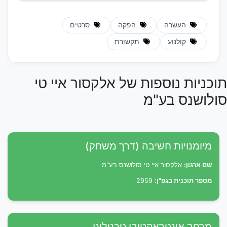
העשרה
הפקה
סרטים
קולנוע
תקשורת
תוכניות נוספות של אלקסור איי טי
סולושנס בע"מ
מיומנויות חשיבה (דרך משחק)
שם ארגון:
אלקסור איי טי סולושנס בע"מ
מספר תוכנית בגפ"ן:
2959
מרחב אינטראקטיבי טכנולוגי