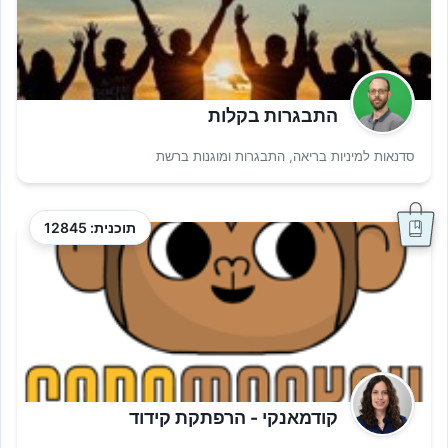
התבגרות בקלות
סדנאות למיניות בריאה, התבגרות ומוגנות ברשת
תוכנית: 12845
קודמאנקי - הרפתקת קידוד