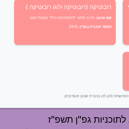
רובוטיקה (רובוטיקה ולוגו רובוטיקה )
שם ארגון:
מרכז מלאך להתפתחות הילד (מנאל דגש)
מספר תוכנית בגפ"ן:
2976
ך המרשתת ולכן לא בהכרח שהם מעודכנים
לתוכניות גפ"ן תשפ"ז