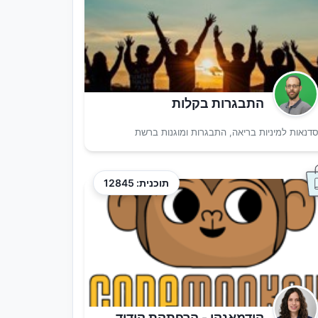
התבגרות בקלות
דנאות למיניות בריאה, התבגרות ומוגנות ברשת
תוכנית: 12845
קודמאנקי - הרפתקת קידוד