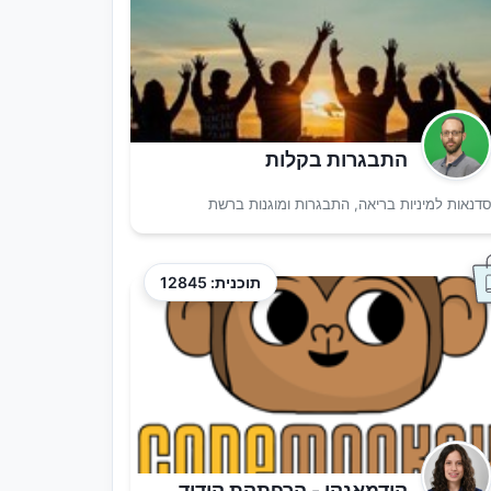
התבגרות בקלות
דנאות למיניות בריאה, התבגרות ומוגנות ברשת
תוכנית: 12845
קודמאנקי - הרפתקת קידוד