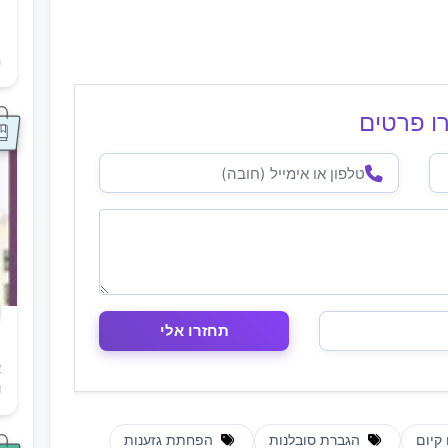
ת
ה
ו פרטים
א
ו
קיום
הגברת סובלנות
הפחתת גזענות