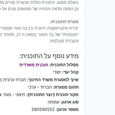
בעולם מסוגו. התכנית כוללת הכשרת מורים מלאה
וכן הפקה מלאה והנחיה של מפגשים פנים אל פ
מטרת התוכנית:
יצירת אינטראקציה חיובית בין בני נוער ממג
"הטבעית" של בנ
והגברת סובלנות.
מידע נוסף על התוכנית:
מסלול התוכנית:
תוכנית משרדית
קהל יעד:
יסודי
שיוך למסגרת משרד החינוך:
חברה ערבית (א
תחום מסגרת:
חברתי - ערכי
מקור תוכנית (יוצר התוכנית):
חיצוני - מגזר צי
סוג ארגון:
עמותה
מספר ארגון:
580590552