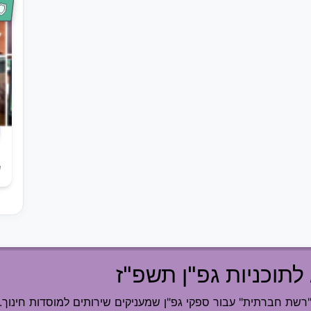
ש
לתוכניות גפ"ן תשפ"ז
ת חברתית" עבור ספקי גפ"ן שמעניקים שירותים למוסדות חינוך.