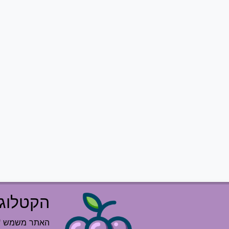
הקטלוג 
האתר משמש "רש