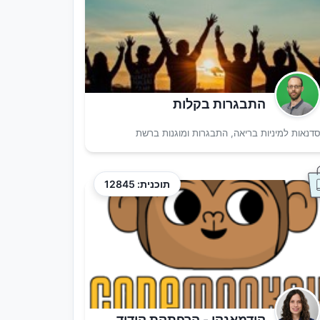
התבגרות בקלות
דנאות למיניות בריאה, התבגרות ומוגנות ברשת
תוכנית: 12845
קודמאנקי - הרפתקת קידוד