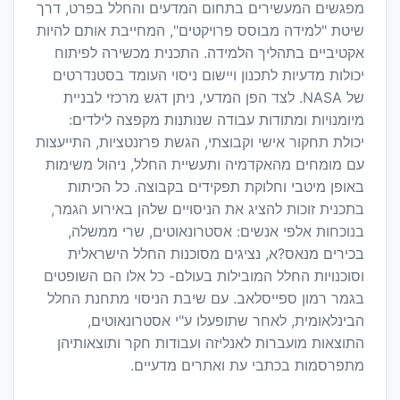
מפגשים המעשירים בתחום המדעים והחלל בפרט, דרך
שיטת "למידה מבוסס פרויקטים", המחייבת אותם להיות
אקטיביים בתהליך הלמידה. התכנית מכשירה לפיתוח
יכולות מדעיות לתכנון ויישום ניסוי העומד בסטנדרטים
של NASA. לצד הפן המדעי, ניתן דגש מרכזי לבניית
מיומנויות ומתודות עבודה שנותנות מקפצה לילדים:
יכולת תחקור אישי וקבוצתי, הגשת פרזנטציות, התייעצות
עם מומחים מהאקדמיה ותעשיית החלל, ניהול משימות
באופן מיטבי וחלוקת תפקידים בקבוצה. כל הכיתות
בתכנית זוכות להציג את הניסויים שלהן באירוע הגמר,
בנוכחות אלפי אנשים: אסטרונאוטים, שרי ממשלה,
בכירים מנאס?א, נציגים מסוכנות החלל הישראלית
וסוכנויות החלל המובילות בעולם- כל אלו הם השופטים
בגמר רמון ספייסלאב. עם שיבת הניסוי מתחנת החלל
הבינלאומית, לאחר שתופעלו ע"י אסטרונאוטים,
התוצאות מועברות לאנליזה ועבודות חקר ותוצאותיהן
מתפרסמות בכתבי עת ואתרים מדעיים.