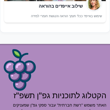
שילוב אייפדים בהוראה
שימוש באייפד ככלי תומך הוראה והנגשת חומרי למידה
הקטלוג לתוכניות גפ"ן תשפ"ז
האתר משמש "רשת חברתית" עבור ספקי גפ"ן שמעניקים