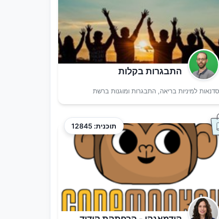
התבגרות בקלות
דנאות למיניות בריאה, התבגרות ומוגנות ברשת
תוכנית: 12845
קודמאנקי - הרפתקת קידוד