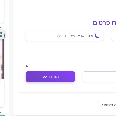
ת
ה
ו פרטים
א
ו
 פיתוח א