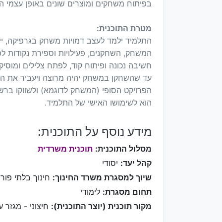
בפיתוח משחקים ומוצרים שונים באופן עצמי המבי
מטרת התוכנית:
התלמיד ילמד לעצב דמויות משחק בגרפיקה, יי
המשחק, השחקנים, פעילויות וספירת נקודות לפ
חשיבה נכונה ופיתוח קוד, לפתח צלילים ומוס
עד שהשחקן במשחק יהיה מרוצה ויעביר את המ
הפרויקט הסופי (המשחק לדוגמא) ולשווקו ברשת
הוא לשימושו האישי של התלמיד.
מידע נוסף על התוכנית:
מסלול התוכנית:
תוכנית משרדית
קהל יעד:
יסודי
שיוך למסגרת משרד החינוך:
חינוך בלתי פורמ
תחום מסגרת:
לימודי
מקור תוכנית (יוצר התוכנית):
חיצוני - מגזר ע