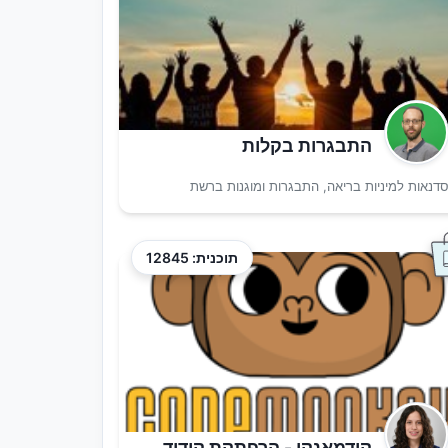
התבגרות בקלות
דנאות למיניות בריאה, התבגרות ומוגנות ברשת
תוכנית: 12845
קודמאנקי - הרפתקת קידוד