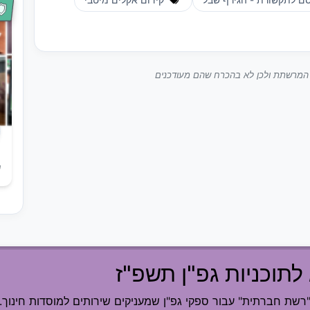
 לתקשורת - הגירף שבל
קידום אקלים מיטבי
ך המרשתת ולכן לא בהכרח שהם מעודכנים
ש
לתוכניות גפ"ן תשפ"ז
ת חברתית" עבור ספקי גפ"ן שמעניקים שירותים למוסדות חינוך.