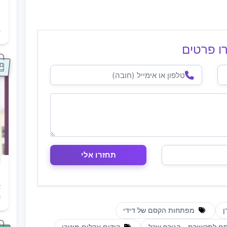
ת
ה
ו פרטים
א
ו
ן
מפתחות הקסם של דידי