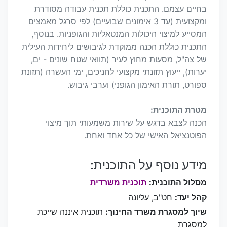
בחיים עצמם. התכנית כוללת תכנית עבודה מסודרת
ומקצועית (עד 3 אימונים שבועיים) לפי סרגל מאמצים
המסייע למיצוי היכולות המנטאליות והגופניות. בנוסף,
התכנית כוללת הכנה ממוקדת לגיבושים ליחידות העילית
של צה"ל, מסעות מחוץ לעיר (תוואי שטח שונים - ים,
יערות), ייעוץ תזונתי מקצועי לחניכים, ימי העשרה (תזונת
ספורט, תורת האימון הגופני) וערבי גיבוש.
מטרת התוכנית:
הכנה לצבא בדגש על שירות משמעותי תוך מיצוי
הפוטנציאל האישי של כל אחד ואחת.
מידע נוסף על התוכנית:
מסלול התוכנית:
תוכנית משרדית
קהל יעד:
חט"ב, עליונה
שיוך למסגרת משרד החינוך:
תוכנית איננה שייכת
למסגרת