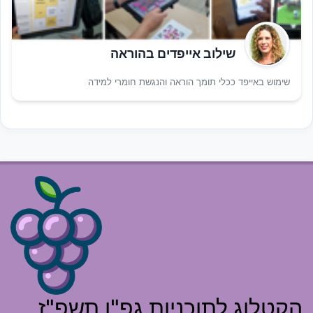
שילוב אייפדים בהוראה
שימוש באייפד ככלי תומך הוראה והנגשת חומרי למידה
הקטלוג לתוכניות גפ"ן תשפ"ז