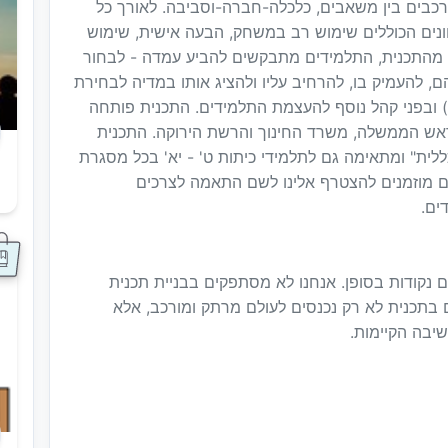
רכבים בין משאבים, כלכלה-חברה-וסביבה. לאורך כל
נים הכוללים שימוש רב במשחק, הבעה אישית, שימוש
ד מהתכנית, התלמידים מתבקשים להביע עמדה - לבחור
 להעמיק בו, להרחיב עליו ולהציג אותו במדיה לבחירת
) ובפני קהל נוסף להעצמת התלמידים. התכנית פותחה
אש הממשלה, משרד החינוך והרשת הירוקה. התכנית
לית" ומתאימה גם לתלמידי כיתות ט' - יא' בכל מסגרת
נית דרושות 30 שעות. מורים מוזמנים להצטרף אלינו לשם התאמה לצרכים
ס
ים.
 נקודות בסופן. אנחנו לא מסתפקים בבניית תכנית
בתכנית לא רק נכנסים לעולם מרתק ומורכב, אלא
יבה הקיימות.