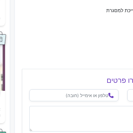
ייכת למסגרת
ת
ה
ו פרטים
א
ו