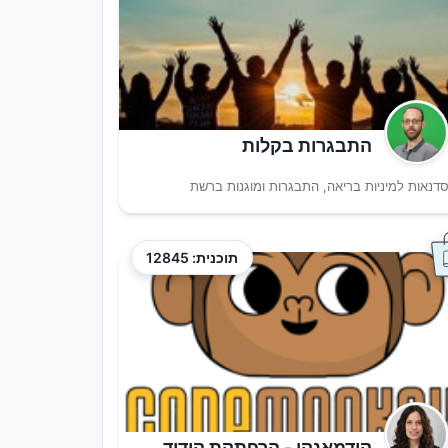
התבגרות בקלות
דנאות למיניות בריאה, התבגרות ומוגנות ברשת
תוכנית: 12845
קודמאנקי - הרפתקת קידוד