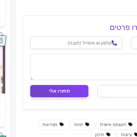
ת
ה
ו פרטים
א
ו
העצמה אישית
זהות
מנהיגות
ציונות
תיכון