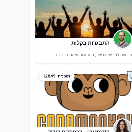
התבגרות בקלות
דנאות למיניות בריאה, התבגרות ומוגנות ברשת
תוכנית: 12845
קודמאנקי - הרפתקת קידוד