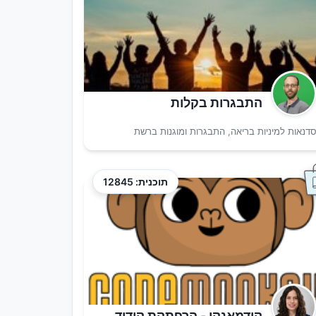
התבגרות בקלות
דנאות למיניות בריאה, התבגרות ומוגנות ברשת
תוכנית: 12845
קודמאנקי - הרפתקת קידוד