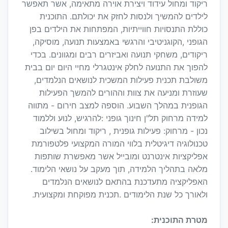
ריקוד ומחול עידוד ויצירת אוירה מתאימה, אשר תאפשר
לילדים להמשיך ולנסות לחזק את יכולתם. התוכנית
כוללת התנסויות חווייתיות, המפתחות את הילדים בפן
הגופני ,הקוגניטיבי והרגשי באמצעות תנועה, מוסיקה,
ריקודים, משחקי תנועה ואביזרים רבים ומגוונים. בכדי
להפוך את התנועה לחלק אינטגרלי מחיי היום יום בבית
משולבת תכנית פעילות המשכית לנושאים הנלמדים,
שעוזרת ומניעה את צוות וההורים להמשך הפעילות
הגופנית במהלך השבוע. הוספה למצב חירום - מתווה
למידה מרחוק תל"ן חינוך גופני :להרגיש, לנוע וללמוד
נכון - מרחוק: פעילות גופנית , ריקוד ומחול בשילוב
טכנולוגיה דיגיטלית בלווי המורה המקצועי פלטפורמת
אפליקציות אינטרנט ומובייל אשר מאפשרת שותפות
מלאה בתהליך הלמידה, תוך מעקב על נושאי הלימוד.
האפליקציה מתעדכנת בהתאם לנושאים הנלמדים
ולאורך כל שנת הלימודים .תכנית מפוקחת ומקצועית.
מטרת התוכנית: