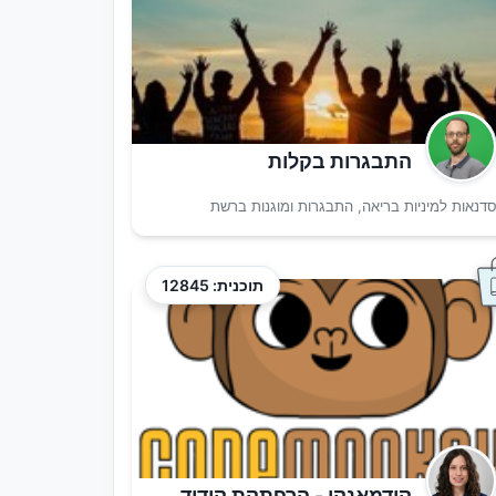
התבגרות בקלות
דנאות למיניות בריאה, התבגרות ומוגנות ברשת
תוכנית: 12845
קודמאנקי - הרפתקת קידוד