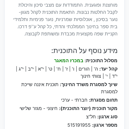
מוחצנת ופוגענית. התמודדות עם מצבי סיכון והיכולת
לקבל החלטות נבונות. התאמת התוכנית לקהל מגוון-
נוער בסיכון , אוכלוסיות שמרניות, נוער פנימיות ותלמידי
בית ספר בחינוך הממלכתי והדתי, כל קהל ע''פ דרכו.
הקניית שפה מקצועית מכבדת ומשותפת לקבוצה.
מידע נוסף על התוכנית:
מסלול התוכנית:
במכרז המאגר
קהל יעד:
ה' | הורים | ו' | ז' | ח' | ט' | י"א | י"ב | י"ג |
י"ד | י' | צוותי חינוך
שיוך למסגרת משרד החינוך:
תוכנית איננה שייכת
למסגרת
תחום מסגרת:
חברתי - ערכי
מקור תוכנית (יוצר התוכנית):
חיצוני - מגזר שלישי
סוג ארגון:
חל"צ
מספר ארגון:
515191955