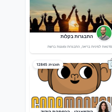
התבגרות בקלות
דנאות למיניות בריאה, התבגרות ומוגנות ברשת
תוכנית: 12845
קודמאנקי - הרפתקת קידוד