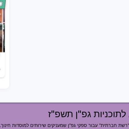
ש
לתוכניות גפ"ן תשפ"ז
ת חברתית" עבור ספקי גפ"ן שמעניקים שירותים למוסדות חינוך.