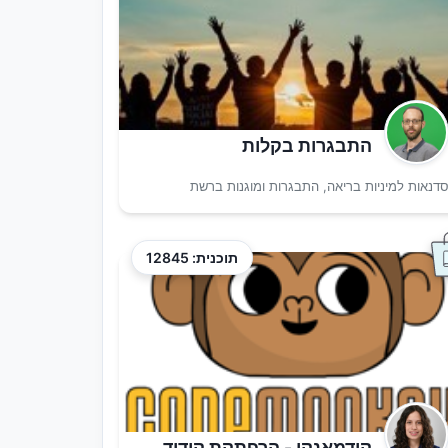
התבגרות בקלות
דנאות למיניות בריאה, התבגרות ומוגנות ברשת
תוכנית: 12845
קודמאנקי - הרפתקת קידוד