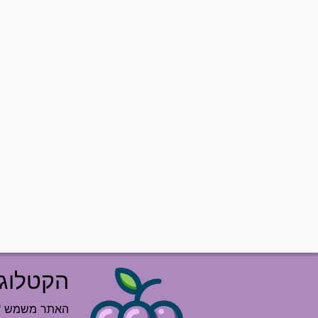
הקטלוג 
האתר משמש "רש