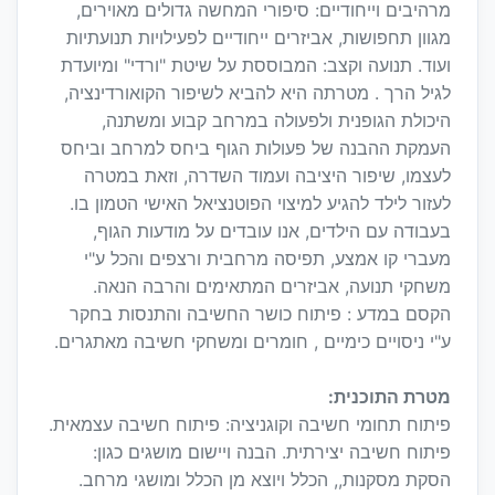
מרהיבים וייחודיים: סיפורי המחשה גדולים מאוירים,
מגוון תחפושות, אביזרים ייחודיים לפעילויות תנועתיות
ועוד. תנועה וקצב: המבוססת על שיטת "ורדי" ומיועדת
לגיל הרך . מטרתה היא להביא לשיפור הקואורדינציה,
היכולת הגופנית ולפעולה במרחב קבוע ומשתנה,
העמקת ההבנה של פעולות הגוף ביחס למרחב וביחס
לעצמו, שיפור היציבה ועמוד השדרה, וזאת במטרה
לעזור לילד להגיע למיצוי הפוטנציאל האישי הטמון בו.
בעבודה עם הילדים, אנו עובדים על מודעות הגוף,
מעברי קו אמצע, תפיסה מרחבית ורצפים והכל ע"י
משחקי תנועה, אביזרים המתאימים והרבה הנאה.
הקסם במדע : פיתוח כושר החשיבה והתנסות בחקר
ע"י ניסויים כימיים , חומרים ומשחקי חשיבה מאתגרים.
מטרת התוכנית:
פיתוח תחומי חשיבה וקוגניציה: פיתוח חשיבה עצמאית.
פיתוח חשיבה יצירתית. הבנה ויישום מושגים כגון:
הסקת מסקנות,, הכלל ויוצא מן הכלל ומושגי מרחב.