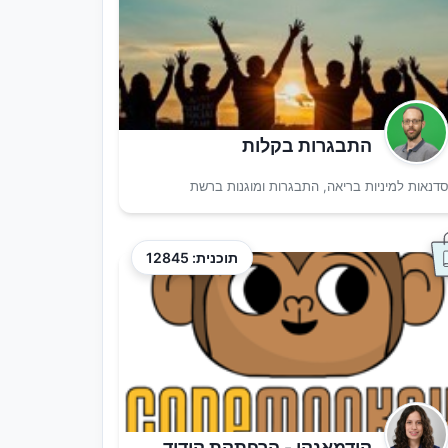
התבגרות בקלות
דנאות למיניות בריאה, התבגרות ומוגנות ברשת
תוכנית: 12845
קודמאנקי - הרפתקת קידוד