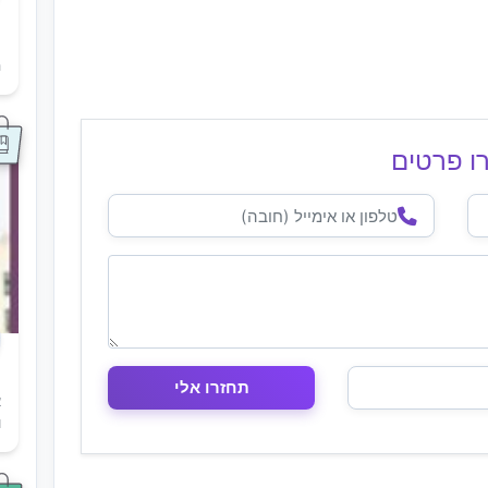
ת
ה
ו פרטים
א
ו