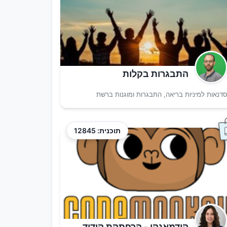
התבגרות בקלות
דנאות למיניות בריאה, התבגרות ומוגנות ברשת
תוכנית: 12845
קודמאנקי - הרפתקת קידוד