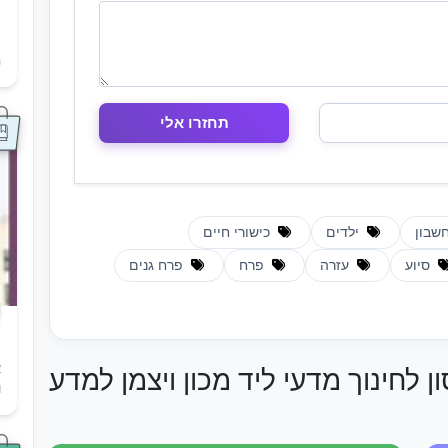
ת
ה
שבון
ילדים
כישורי חיים
סיוע
עזרה
פרח
פרח גנים
א
ן לחינוך מדעי ליד מכון ויצמן למדע
ו