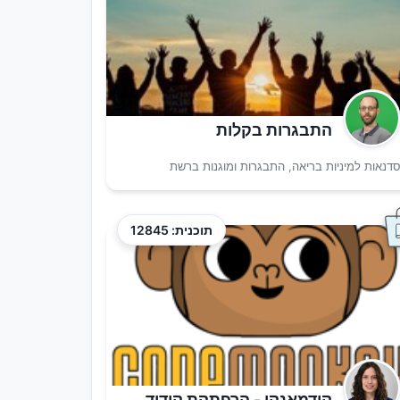
התבגרות בקלות
דנאות למיניות בריאה, התבגרות ומוגנות ברשת
תוכנית: 12845
קודמאנקי - הרפתקת קידוד