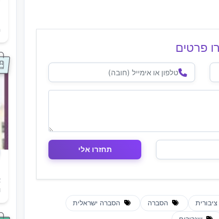
ת
ה
ו פרטים
א
ו
יבורית
הסברה
הסברה ישראלית