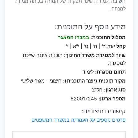
חשיבה ולמידה. שינוי תפקידו של המורה בכיתה ממורה
למנחה.
מידע נוסף על התוכנית:
מסלול התוכנית:
במכרז המאגר
קהל יעד:
ז' | ח' | ט' | י"א | י'
שיוך למסגרת משרד החינוך:
תוכנית איננה שייכת
למסגרת
תחום מסגרת:
לימודי
מקור תוכנית (יוצר התוכנית):
חיצוני - מגזר שלישי
סוג ארגון:
חל"צ
מספר ארגון:
520017245
קישורים חיצוניים:
פרטים נוספים על העמותה במשרד המשפטים