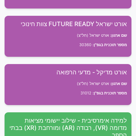
אורט ישראל FUTURE READY צוות חינוכי
שם ארגון:
אורט ישראל (חל"צ)
מספר תוכנית בגפ"ן:
30360
אורט מדיקל - מדעי הרפואה
שם ארגון:
אורט ישראל (חל"צ)
מספר תוכנית בגפ"ן:
31012
למידה אימרסיבית - שילוב יישומי מציאות
מדומה (VR), רבודה (AR) ומורחבת (XR) בבתי
הספר