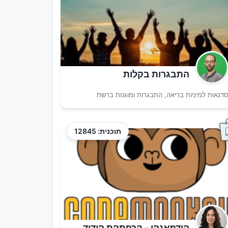
התבגרות בקלות
דנאות למיניות בריאה, התבגרות ומוגנות ברשת
תוכנית: 12845
קודמאנקי - הרפתקת קידוד