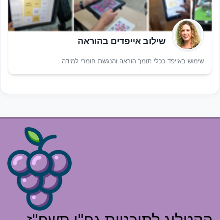
שילוב אייפדים בהוראה
שימוש באייפד ככלי תומך הוראה והנגשת חומרי למידה
הקטלוג לתוכניות גפ"ן תשפ"ז