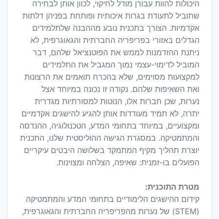
היכולות להוות עבורן מודל לחיקוי, לכוון אותן לבחירה
שתוביל לתעודת בגרות איכותית ופותחת בפניהן דלתות
אקדמיות. הצורך בתכנית נובע מההבנה שלתלמידים
הגדלים באזורי בפריפריה החברתית והגאוגרפית, לא
ניתנת ההזדמנות לממש את הפוטנציאל שלהם, דבר
המוביל לדימוי-עצמי נמוך המגביל את התלמידים
למקצועות מסוימים, שלא בהכרח תואמים את הרצונות
ואת השאיפות שלהם. נקודה זו נכונה במיוחד אצל
נערות, שכן חברות אלו, הנוטות למסורתיות מגדרית
יתרה, לא תמיד מעודדות אותן להגיע להישגים אקדמיים
ומקצועיים, במיוחד בתחומי המדע, הטכנולוגיה, ההנדסה
והמתמטיקה. במסגרת הגישה ההוליסטית שלנו, התכנית
יוצרת תהליך מקיף המתמקד בשלושה היבטים עיקריים
הפועלים בו-זמנית: שאיפה, הצלחה ומצוינות.
מטרת התוכנית:
קידום ההישגים הלימודיים בתחומי המדע והמתמטיקה
(STEM) של נערות מהפריפריה החברתית והגאוגרפית,