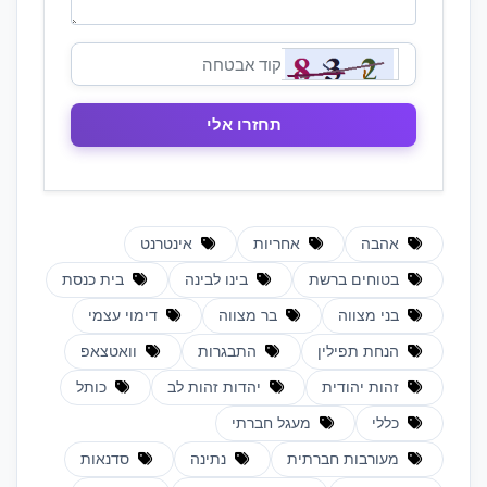
אהבה
אחריות
אינטרנט
בטוחים ברשת
בינו לבינה
בית כנסת
בני מצווה
בר מצווה
דימוי עצמי
הנחת תפילין
התבגרות
וואטצאפ
זהות יהודית
יהדות זהות לב
כותל
כללי
מעגל חברתי
מעורבות חברתית
נתינה
סדנאות