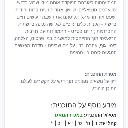
המתייחסות לאורחת הפוקדת אותנו מידי שבוע בדגש
על ערכים סוציאליים, שיוויון, אחדות ושיח ברוח יהודית
ישפכו אור חדש על תפיסתנו את השבת ; עושים חיים
ברשת - הקניית כלים ערכיים לגלישה נכונה ברשתות
החברתיות ; חיים בסרט - התמודדות עם תרבות
הריאליטי תוך התייחסות למושגים כמו פרסום, הצלחה,
דימוי גוף, אהבה וכו' ; על מה שבינינו - סדרת מפגשים
הנוגעים ליחס בין המינים.
מטרת התוכנית:
דיון על נושאים מגוונים תוך דגש על הקשרים לעולם
התוכן היהודי.
מידע נוסף על התוכנית:
מסלול התוכנית:
במכרז המאגר
קהל יעד:
ז' | ח' | ט' | י"א | י"ב | י'