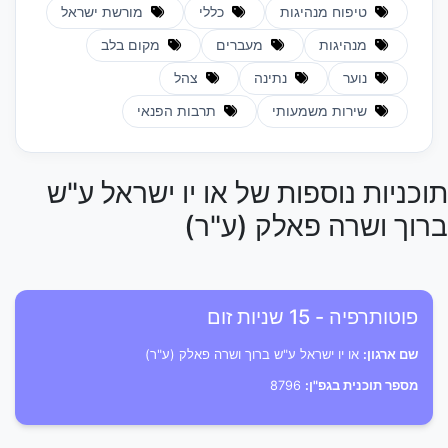
טיפוח מנהיגות
כללי
מורשת ישראל
מנהיגות
מעברים
מקום בלב
נוער
נתינה
צהל
שירות משמעותי
תרבות הפנאי
תוכניות נוספות של או יו ישראל ע"ש
ברוך ושרה פאלק (ע"ר)
פוטותרפיה - 15 שניות זום
שם ארגון:
או יו ישראל ע"ש ברוך ושרה פאלק (ע"ר)
מספר תוכנית בגפ"ן:
8796