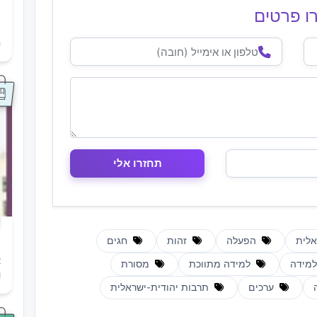
ו פרטים
ת
ה
אלית
הפעלה
זהות
חגים
א
מידה
למידה מתווכת
מסורת
ו
ערכים
תרבות יהודית-ישראלית