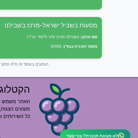
מסעות בשביל ישראל-מרכז בשבילנו
שם ארגון:
בשבילנו מרכז סיור ולימוד (ע"ר)
מספר תוכנית בגפ"ן:
18186
הנתונים בעמוד זה נדלו מתו
הקטלוג 
האתר משמש "רש
מוצעים הצגות, 
כל השירותים ו
לא מצאת תוכנית? צור קשר