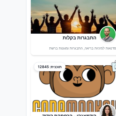
התבגרות בקלות
דנאות למיניות בריאה, התבגרות ומוגנות ברשת
תוכנית: 12845
קודמאנקי - הרפתקת קידוד