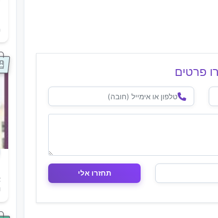
ת
ה
ו פרטים
א
ו