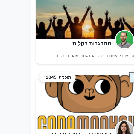
התבגרות בקלות
דנאות למיניות בריאה, התבגרות ומוגנות ברשת
תוכנית: 12845
קודמאנקי - הרפתקת קידוד