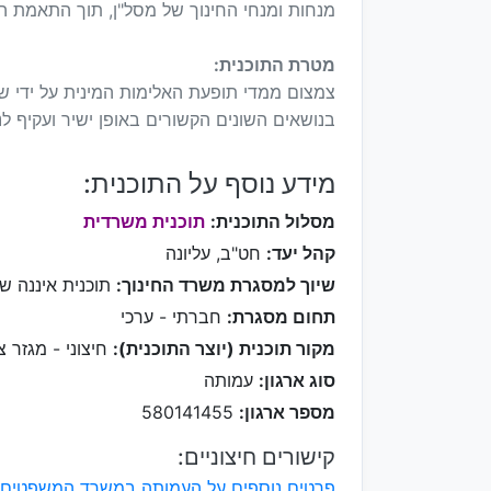
מנחות ומנחי החינוך של מסל"ן, תוך התאמת התו
מטרת התוכנית:
צמצום ממדי תופעת האלימות המינית על ידי שינ
בנושאים השונים הקשורים באופן ישיר ועקיף 
מידע נוסף על התוכנית:
מסלול התוכנית:
תוכנית משרדית
קהל יעד:
חט"ב, עליונה
שיוך למסגרת משרד החינוך:
תוכנית איננה ש
תחום מסגרת:
חברתי - ערכי
מקור תוכנית (יוצר התוכנית):
חיצוני - מגזר צי
סוג ארגון:
עמותה
מספר ארגון:
580141455
קישורים חיצוניים:
פרטים נוספים על העמותה במשרד המשפטים