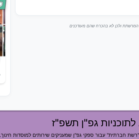
ך המרשתת ולכן לא בהכרח שהם מעודכנים
ש
לתוכניות גפ"ן תשפ"ז
ת חברתית" עבור ספקי גפ"ן שמעניקים שירותים למוסדות חינוך.