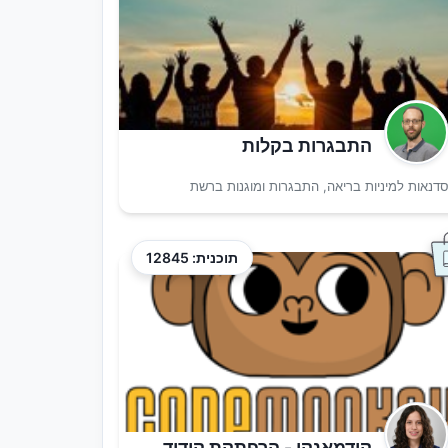
התבגרות בקלות
דנאות למיניות בריאה, התבגרות ומוגנות ברשת
תוכנית: 12845
קודמאנקי - הרפתקת קידוד