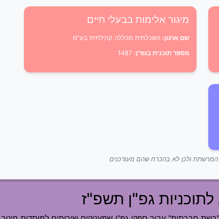
מיגור אלימות בבעלי חיים
שם ארגון:
השכלתית מכללה קהילתית בע"מ
מספר תוכנית בגפ"ן:
1487
ך המרשתת ולכן לא בהכרח שהם מעודכנים
לתוכניות גפ"ן תשפ"ז
ת חברתית" עבור ספקי גפ"ן שמעניקים שירותים למוסדות חינוך.