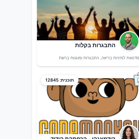
התבגרות בקלות
דנאות למיניות בריאה, התבגרות ומוגנות ברשת
תוכנית: 12845
קודמאנקי - הרפתקת קידוד