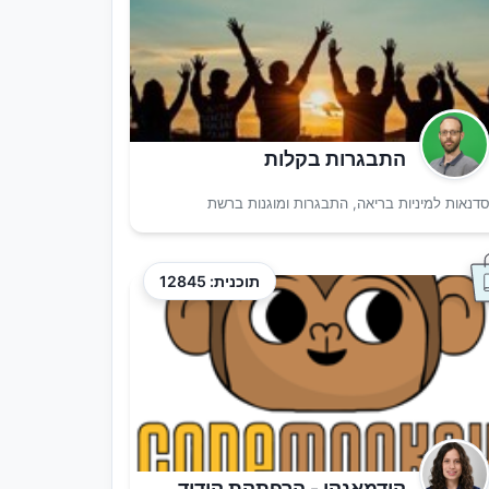
התבגרות בקלות
דנאות למיניות בריאה, התבגרות ומוגנות ברשת
תוכנית: 12845
קודמאנקי - הרפתקת קידוד