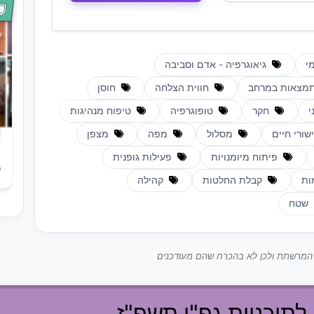
י
גיאוגרפיה - אדם וסביבה
מצאות במרחב
חווית הצלחה
חוסן
י
חקר
טופוגרפיה
טיפוח מנהיגות
שורי חיים
מסלול
מפה
מצפן
פיתוח מיומנויות
פעילות גופנית
ש
ות
קבלת החלטות
קהילה
שטח
ך המרשתת ולכן לא בהכרח שהם מעודכנים
לתוכניות גפ"ן תשפ"ז