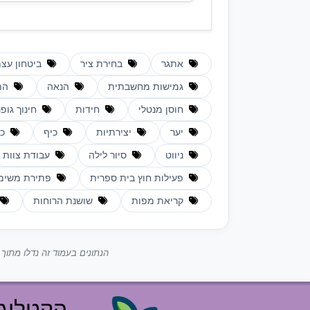
אתגר
בחירת ציר
ביטחון עצמ
גמישות מחשבתית
הנאה
הת
חוסן מנטלי
חידות
חינוך גופנ
יער
יצירתיות
כיף
כי
ניווט
סיור לילה
עבודת צוות
פעילות חוץ בית ספרית
פתירת משימ
קריאת מפות
שושנת הרוחות
הנתונים בעמוד זה נדלו מתו
הקטלוג 