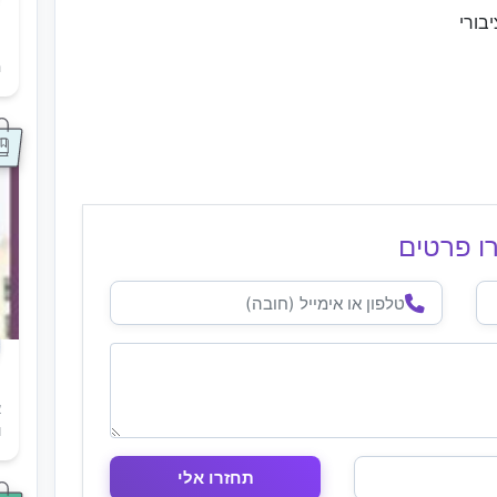
בורי
ת
ה
ו פרטים
א
ו