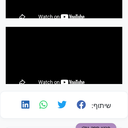
שיתוף:
פרטי ספק גפ"ן