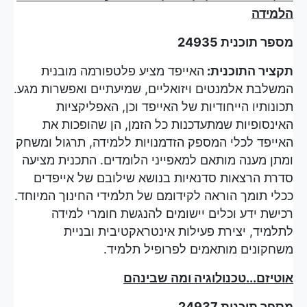
הלמידה
מספר תוכנית 24935
תקציר התוכנית:
האייפד מציע פלטפורמה מובנית
המשלבת אלמנטים ויזואליים, שמיעתיים ואפשרות מגע.
תכונותיו הייחודיות של האייפד וכן, האפליקציות
האינסופיות שמתעדכנות כל הזמן, הן שהופכות את
האייפד לכלי המספק הזדמנויות ללמידה, תרגול ומשחק
ומתן מענה מותאם למאפייני הלומדים. התכנית מציעה
סדרת הרצאות סדנאיות בנושא שילובם של אייפדים
ככלי תומך הוראה לקידומם של תלמידי החינוך המיוחד.
רכישת ידע וכלים יישומים להנגשת חומרי למידה
לתלמיד, יצירת פעילות אינטראקטיבית ובניית
משחקונים מותאמים לפרופיל תלמיד.
אוטיזם...טכנולוגיה ומה שבינהם
מספר תוכנית 24937