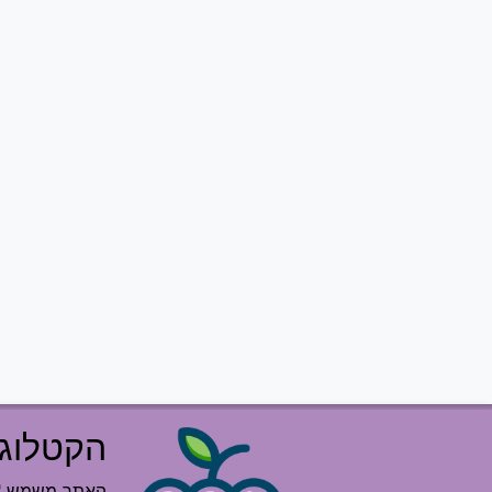
הקטלוג 
האתר משמש "רש