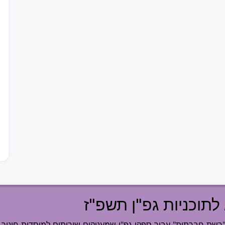
לתוכניות גפ"ן תשפ"ז
ת חברתית" עבור ספקי גפ"ן שמעניקים שירותים למוסדות חינוך.