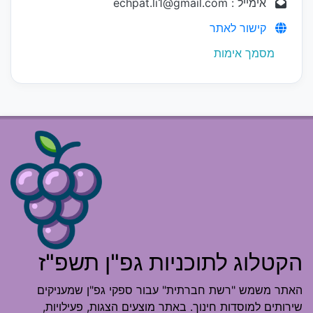
אימייל : echpat.li1@gmail.com
קישור לאתר
מסמך אימות
הקטלוג לתוכניות גפ"ן תשפ"ז
האתר משמש "רשת חברתית" עבור ספקי גפ"ן שמעניקים
שירותים למוסדות חינוך. באתר מוצעים הצגות, פעילויות,