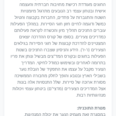
החוגים מעודדת רכישת מחויבות חברתית והעצמה
אישית ובטחון עצמי רב הנובעים מתרגול מיומנויות
השטח והתגברות על פחדים, החברות בקבוצה והטיול
כמשל ודוגמה לחיים חזון חוגי הסיירות. במהלך הפעילות
עוברים החניכים תהליך מיון והכשרה לקראת פעילותם
כמדריכים צעירים. בסופו של קורס ההדרכה יוצאים
המצטיינים להדרכת קבוצות של חוגי הסיירות בגילאים
הצעירים (ו'-ז'). הידע והניסיון שצברו החניכים בשנות
הפעילות בחוגים ובקורס המד"צים מבשיל ונותן את פריו
בתרומה לאחרים ובשימוש כמודל לחיקוי. המדריך
הצעיר מקבל על עצמו את התפקיד של הובלת נוער
בשבילי הארץ ובטבע והופך לחלק מחבורה הממשיכה
מסורת ארוכה של סיירות. שלל התנסויות אלה בונות
אצל המדריכים הצעירים (מדצי"ם) ביטחון עצמי ויכולות
מנהיגותיות רבות.
מטרת התוכנית:
במסגרת זאת מעמיק הנער את יכולת המנהיגות,