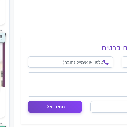
ת
ה
ו פרטים
א
ו