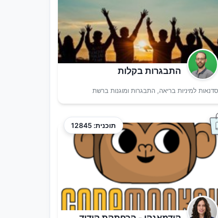
התבגרות בקלות
דנאות למיניות בריאה, התבגרות ומוגנות ברשת
תוכנית: 12845
קודמאנקי - הרפתקת קידוד