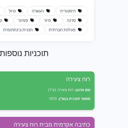
היסטוריה
העשרה
טיול
סדנה
סיור
סמינר
ספ
פעילות חברתית
תכנית בינתחומית
תוכניות נוספות
רוח צעירה
שם ארגון:
רוח צעירה (ע"ר)
מספר תוכנית בגפ"ן:
1910
כתיבה אקדמית מבית רוח צעירה