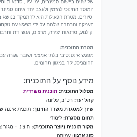
של שנים ביישום סמינרים, ימי עיון, סדנאות ו
המוסד החינוכי להזמין ולעצב יחד איתנו סמינרי
וסיורים. מטרת הפעילות היא להתמקד בנושא מס
העמקה והרחבה שלהם על ידי מפגש עם טקסטים,
וקולנוע, סדנאות יצירה, מרצים, אנשי דת ותרבות
מטרת התוכנית:
מפגש אינטנסיבי בלתי אמצעי ושובר שגרה עם 
ההומניסטיקה במגוון תחומים.
מידע נוסף על התוכנית:
מסלול התוכנית:
תוכנית משרדית
קהל יעד:
חט"ב, עליונה
שיוך למסגרת משרד החינוך:
תוכנית איננה ש
תחום מסגרת:
לימודי
מקור תוכנית (יוצר התוכנית):
חיצוני - מגזר צי
סוג ארגון:
עמותה